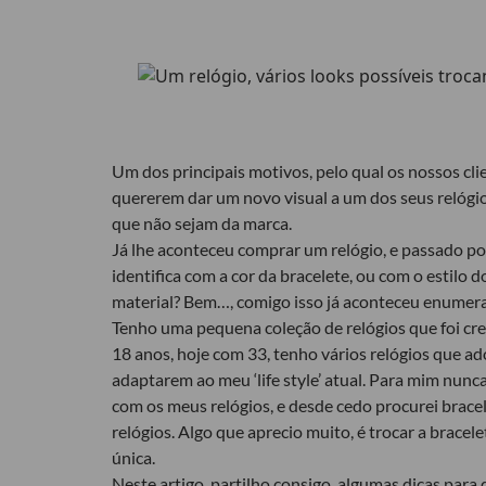
Um dos principais motivos, pelo qual os nossos cl
quererem dar um novo visual a um dos seus relógi
que não sejam da marca.
Já lhe aconteceu comprar um relógio, e passado po
identifica com a cor da bracelete, ou com o estilo 
material? Bem…, comigo isso já aconteceu enumera
Tenho uma pequena coleção de relógios que foi cr
18 anos, hoje com 33, tenho vários relógios que a
adaptarem ao meu ‘life style’ atual. Para mim nunc
com os meus relógios, e desde cedo procurei brace
relógios. Algo que aprecio muito, é trocar a bracel
única.
Neste artigo, partilho consigo, algumas dicas para