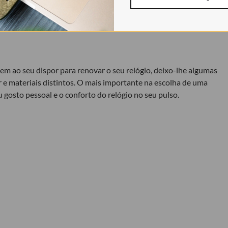
em ao seu dispor para renovar o seu relógio, deixo-lhe algumas
 e materiais distintos. O mais importante na escolha de uma
eu gosto pessoal e o conforto do relógio no seu pulso.