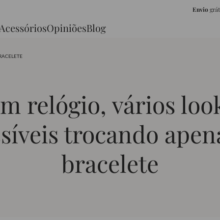
Envio
grá
Acessórios
Opiniões
Blog
BRACELETE
m relógio, vários loo
síveis trocando apen
bracelete