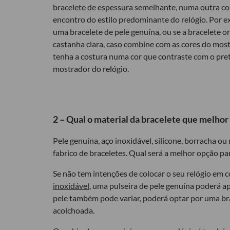
bracelete de espessura semelhante, numa outra cor
encontro do estilo predominante do relógio. Por exe
uma bracelete de pele genuína, ou se a bracelete o
castanha clara, caso combine com as cores do most
tenha a costura numa cor que contraste com o pr
mostrador do relógio.
2 – Qual o material da bracelete que melhor s
Pele genuína, aço inoxidável, silicone, borracha o
fabrico de braceletes. Qual será a melhor opção par
Se não tem intenções de colocar o seu relógio em 
inoxidável
, uma pulseira de pele genuína poderá a
pele também pode variar, poderá optar por uma bra
acolchoada.