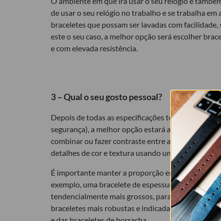
O ambiente em que irá usar o seu relógio é também
de usar o seu relógio no trabalho e se trabalha em
braceletes que possam ser lavadas com facilidade, 
este o seu caso, a melhor opção será escolher brace
e com elevada resistência.
3 – Qual o seu gosto pessoal?
Depois de todas as especificações técnicas inerente
segurança), a melhor opção estará agora nas suas p
combinar ou fazer contraste entre a cor da bracel
detalhes de cor e textura usando uma bracelete mai
É importante manter a proporção entre o tamanho 
exemplo, uma bracelete de espessura fina, não fi
tendencialmente mais grossos, para o caso de o seu 
braceletes mais robustas e indicadas para suporta
e das
braceletes de borracha
.