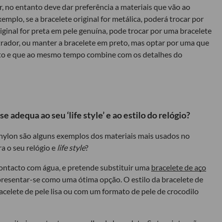
, no entanto deve dar preferência a materiais que vão ao
mplo, se a bracelete original for metálica, poderá trocar por
riginal for preta em pele genuína, pode trocar por uma bracelete
rador, ou manter a bracelete em preto, mas optar por uma que
eto e que ao mesmo tempo combine com os detalhes do
e adequa ao seu ‘life style’ e ao estilo do relógio?
u nylon são alguns exemplos dos materiais mais usados no
a o seu relógio e
life style
?
contacto com água, e pretende substituir uma
bracelete de aço
presentar-se como uma ótima opção. O estilo da bracelete de
celete de pele lisa ou com um formato de pele de crocodilo