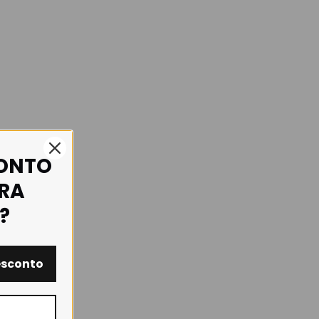
CONTO
IRA
?
esconto