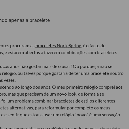
ientes procuram as
braceletes NorteSpring
, é o facto de
os, e estarem abertos a fazerem combinações com braceletes
ucos anos não gostar mais de o usar? Ou porque já não se
do relógio, ou talvez porque gostaria de ter uma bracelete noutro
s vezes.
escendo ao longo dos anos. O meu primeiro relógio comprei aos
doro, mas que precisam de um novo look, de forma a se
a foi um problema combinar braceletes de estilos diferentes
letes alternativas, para reformular por completo os meus
ete e sentir que estou a usar um relógio “novo”, é uma sensação
 dar uma nova vida ao seu relógio, trocando apenas a bracelete.