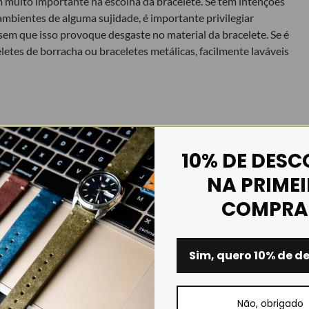
 muito importante na escolha da bracelete. Se tem intenções
 ambientes de alguma sujidade, é importante privilegiar
sem que isso provoque desgaste no material da bracelete. Se é
letes de borracha ou braceletes metálicas, facilmente laváveis
10% DE DES
s à escolha de uma bracelete nova (estilo, material e
NA PRIME
referências/gostos pessoais. Poderá decidir se prefere
ete e as cores do mostrador, ou simplesmente obter outros
COMPRA
s arrojada para o seu relógio.
do mostrador do relógio e a espessura da bracelete. Por
Sim, quero 10% de d
cará bem, num relógio Timberland em que os mostradores são
relógio ser pesado e de espessura alta, deve privilegiar
r relógios mais pesados, como é o caso das
braceletes metálicas
Não, obrigado