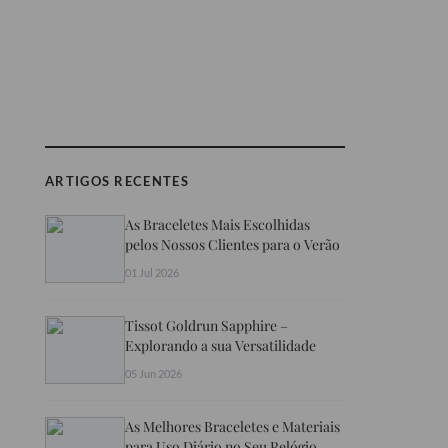
ARTIGOS RECENTES
As Braceletes Mais Escolhidas
pelos Nossos Clientes para o Verão
01 Jul 2026
Tissot Goldrun Sapphire –
Explorando a sua Versatilidade
05 Jun 2026
As Melhores Braceletes e Materiais
para Uso Diário no Seu Relógio