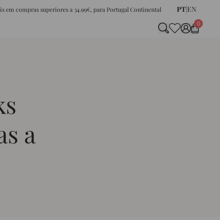
PT
|
EN
tis em compras superiores a 34.99€, para Portugal Continental
0
ks
as a