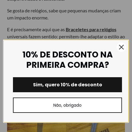
Se gosta de relógios, sabe que pequenas mudanças criam
um impacto enorme.
E é precisamente aqui que as
Braceletes para relógios
universais fazem sentido: permitem-lhe adaptar o estilo ao
seu dia, ao seu estado de espírito ou ao contexto, sem
investir num novo relógio.
10% DE DESCONTO NA
PRIMEIRA COMPRA?
5. Quando a bracelete já mostra sinais de
desgaste
Sim, quero 10% de desconto
Não, obrigado