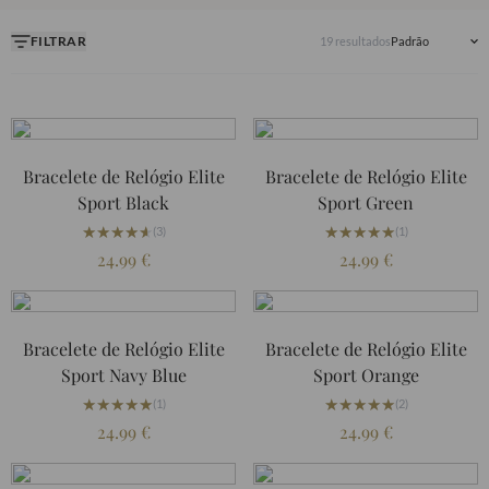
resistente, as nossas Braceletes de relógio em
FILTRAR
19 resultados
borracha FKM são a escolha certa. Explore as
nossas braceletes em borracha FKM, e
encontre a perfeita para o seu relógio.
Bracelete de Relógio Elite
Bracelete de Relógio Elite
Sport Black
Sport Green
★★★★★
★★★★★
★★★★★
★★★★★
(3)
(1)
24.99
€
24.99
€
Bracelete de Relógio Elite
Bracelete de Relógio Elite
Sport Navy Blue
Sport Orange
★★★★★
★★★★★
★★★★★
★★★★★
(1)
(2)
24.99
€
24.99
€