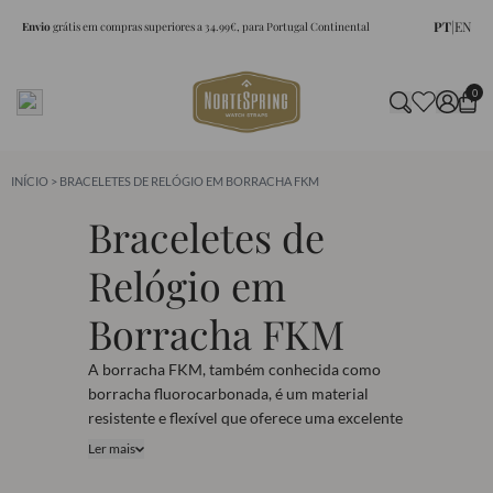
PT
|
EN
Envio
grátis em compras superiores a 34.99€, para Portugal Continental
0
INÍCIO
> BRACELETES DE RELÓGIO EM BORRACHA FKM
Braceletes de
Relógio em
Borracha FKM
A borracha FKM, também conhecida como
borracha fluorocarbonada, é um material
resistente e flexível que oferece uma excelente
resistência a condições extremas, como calor,
Ler mais
humidade e produtos químicos. Se procura
uma bracelete confortável, elegante e muito