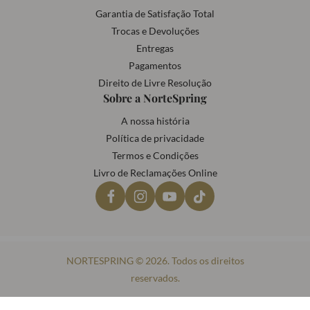
Garantia de Satisfação Total
Trocas e Devoluções
Entregas
Pagamentos
Direito de Livre Resolução
Sobre a NorteSpring
A nossa história
Política de privacidade
Termos e Condições
Livro de Reclamações Online
NORTESPRING © 2026. Todos os direitos
reservados.