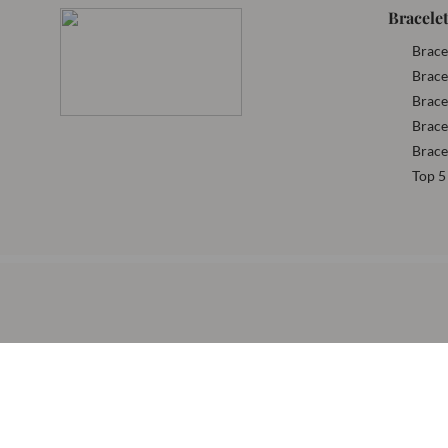
Bracelet
Brace
Brace
Brace
Brace
Brace
Top 5 