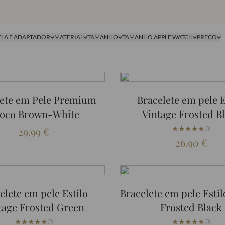
ELA E ADAPTADOR
MATERIAL
TAMANHO
TAMANHO APPLE WATCH
PREÇO
lete em Pele Premium
Bracelete em pele E
oco Brown-White
Vintage Frosted B
★★★★★
★★★★★
29.99
€
(3)
26.90
€
elete em pele Estilo
Bracelete em pele Esti
tage Frosted Green
Frosted Black
★★★★★
★★★★★
★★★★★
★★★★★
(2)
(3)