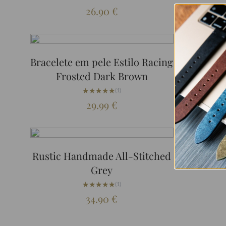
26.90
€
Bracelete em pele Estilo Racing
Bracelet
Frosted Dark Brown
★★★★★
★★★★★
(1)
29.99
€
Rustic Handmade All-Stitched
Rust
Grey
★★★★★
★★★★★
(1)
34.90
€