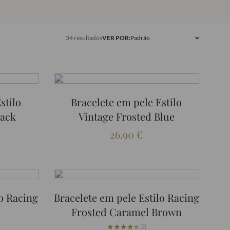
34 resultados
VER POR:
stilo
Bracelete em pele Estilo
lack
Vintage Frosted Blue
26.90
€
lo Racing
Bracelete em pele Estilo Racing
Frosted Caramel Brown
★★★★★
★★★★★
(2)