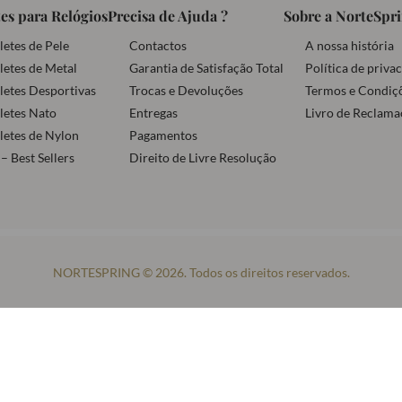
es para Relógios
Precisa de Ajuda ?
Sobre a NorteSpr
letes de Pele
Contactos
A nossa história
letes de Metal
Garantia de Satisfação Total
Política de priva
letes Desportivas
Trocas e Devoluções
Termos e Condiç
letes Nato
Entregas
Livro de Reclama
letes de Nylon
Pagamentos
– Best Sellers
Direito de Livre Resolução
NORTESPRING © 2026. Todos os direitos reservados.