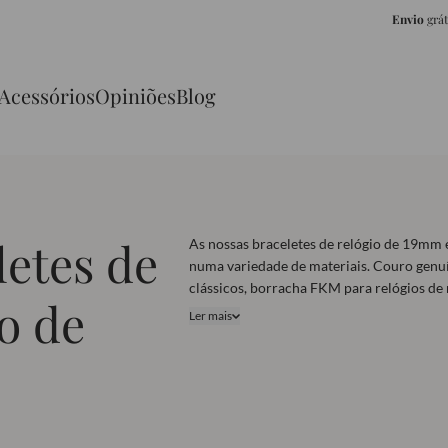
Envio
grá
Acessórios
Opiniões
Blog
letes de
As nossas braceletes de relógio de 19mm 
numa variedade de materiais. Couro genu
clássicos, borracha FKM para relógios de
o de
em nylon para looks mais descontraídos e
Ler mais
em aço inoxidável, super resistentes. As 
da NorteSpring são universais, adaptando-
maioria dos modelos de relógios. Explore 
e encontre a bracelete perfeita para o seu 