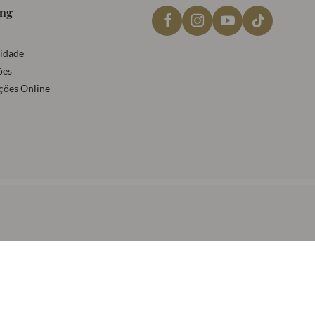
ing
cidade
ões
ções Online