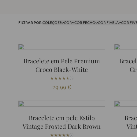
FILTRAR POR:
COLEÇÕES
COR
COR FECHO
COR FIVELA
COR FIV
Bracelete em Pele Premium
Brace
Croco Black-White
Cr
★★★★★
★★★★★
(5)
29.99
€
Bracelete em pele Estilo
Brac
Vintage Frosted Dark Brown
Vin
★★★★★
★★★★★
(7)