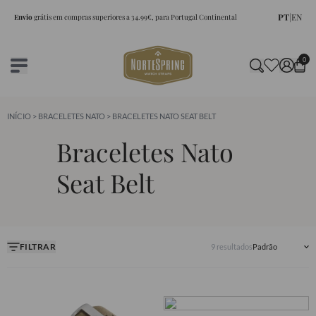
PT
|
EN
Envio
grátis em compras superiores a 34.99€, para Portugal Continental
0
INÍCIO
>
BRACELETES NATO
> BRACELETES NATO SEAT BELT
Braceletes Nato
Seat Belt
FILTRAR
9 resultados