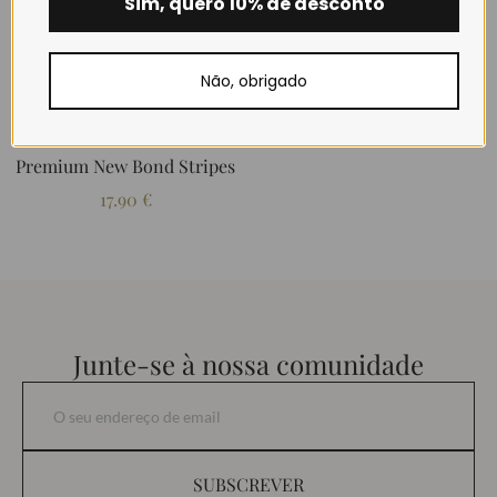
Sim, quero 10% de desconto
Stripes
17.90
€
17.90
€
Não, obrigado
Bracelete Estilo Nato
Premium New Bond Stripes
17.90
€
Junte-se à nossa comunidade
SUBSCREVER