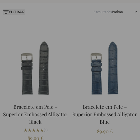
sofisticação,
produzidos em Portugal
.
FILTRAR
5 resultados
Bracelete em Pele –
Bracelete em Pele –
Superior Embossed Alligator
Superior Embossed Alligator
Black
Blue
★★★★★
★★★★★
(1)
89.90
€
89.90
€