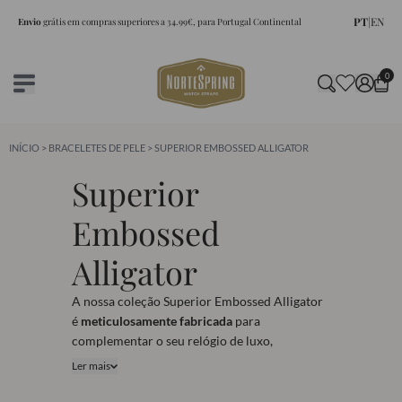
PT
|
EN
Envio
grátis em compras superiores a 34.99€, para Portugal Continental
0
INÍCIO
>
BRACELETES DE PELE
> SUPERIOR EMBOSSED ALLIGATOR
Superior
Embossed
Alligator
A nossa coleção Superior Embossed Alligator
é
meticulosamente fabricada
para
complementar o seu relógio de luxo,
sendo
ideal para conhecedores que valorizam
Ler mais
os detalhes mais refinados.
Disponível em 3
tamanhos e 5 cores, descubra o luxo e a