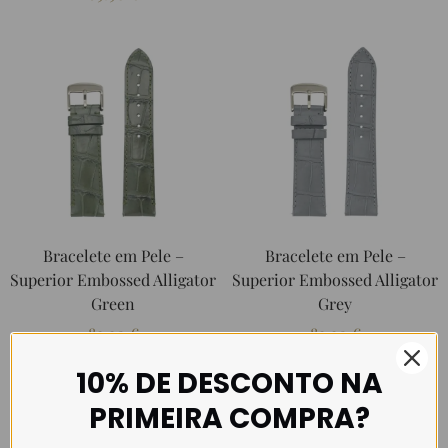
Bracelete em Pele –
Bracelete em Pele –
Superior Embossed Alligator
Superior Embossed Alligator
Green
Grey
89.90
€
89.90
€
10% DE DESCONTO NA
PRIMEIRA COMPRA?