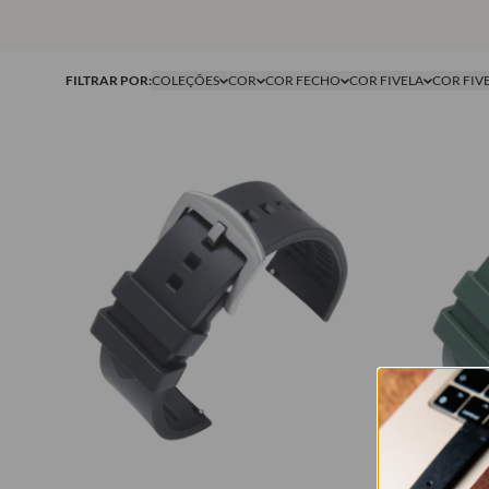
FILTRAR POR:
COLEÇÕES
COR
COR FECHO
COR FIVELA
COR FIV