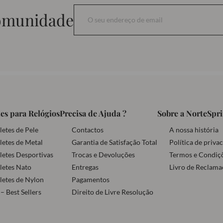
comunidade
es para Relógios
Precisa de Ajuda ?
Sobre a NorteSpr
letes de Pele
Contactos
A nossa história
letes de Metal
Garantia de Satisfação Total
Política de priva
letes Desportivas
Trocas e Devoluções
Termos e Condiç
letes Nato
Entregas
Livro de Reclama
letes de Nylon
Pagamentos
– Best Sellers
Direito de Livre Resolução