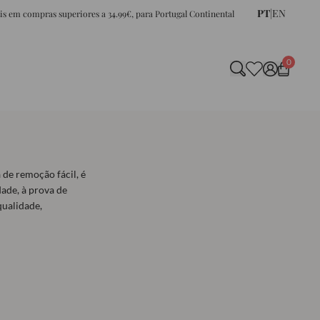
PT
|
EN
tis em compras superiores a 34.99€, para Portugal Continental
0
 de remoção fácil, é
ade, à prova de
qualidade,
materiais de
5 cores e 5
combinar o melhor
 inoxidável com
m 3 cores: prateado,