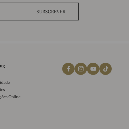
SUBSCREVER
ing
cidade
ões
ções Online