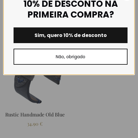
10% DE DESCONTO NA
Rustic Handmade Brown-
Rustic Handmade Cream
PRIMEIRA COMPRA?
Red
Brown
★★★★★
★★★★★
(3)
34.90
€
34.90
€
Sim, quero 10% de desconto
Não, obrigado
Rustic Handmade Old Blue
34.90
€