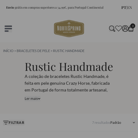
PT
|
EN
Envio
grátis em compras superiores a 34.99€, para Portugal Continental
0
INÍCIO
>
BRACELETES DE PELE
> RUSTIC HANDMADE
Rustic Handmade
A coleção de braceletes Rustic Handmade, é
feita em pele genuína Crazy Horse, fabricada
em Portugal de forma totalmente artesanal,
por um experiente artesão. Cada uma
Ler mais
destas
braceletes de relógio
, são uma peça de
artesanato, única e intemporal. Explore esta
coleção de braceletes de relógio handmade e
FILTRAR
7 resultados
encontre a perfeita para o seu relógio.