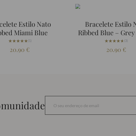
celete Estilo Nato
Bracelete Estilo 
bbed Miami Blue
Ribbed Blue – Grey
★★★★★
★★★★★
★★★★★
★★★★★
(1)
(3)
20.90
€
20.90
€
comunidade