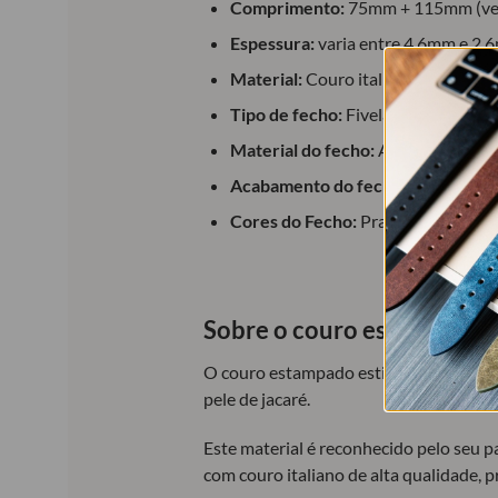
Comprimento:
75mm + 115mm (ver 
Espessura:
varia entre 4,6mm e 2,
Material:
Couro italiano da mais alt
Tipo de fecho:
Fivela;
Material do fecho:
Aço inoxidável;
Acabamento do fecho:
Polido (bri
Cores do Fecho:
Prateado, dourado
Sobre o couro estampado est
O couro estampado estilo ‘alligator’ ut
pele de jacaré.
Este material é reconhecido pelo seu p
com couro italiano de alta qualidade,