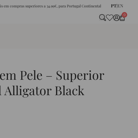
PT
|
EN
tis em compras superiores a 34.99€, para Portugal Continental
0
 em Pele – Superior
Alligator Black