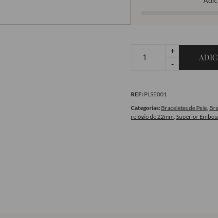
Adic
+
ADIC
Quantidade
-
de
Bracelete
REF:
PLSE001
em
Pele
Categorias:
Braceletes de Pele
,
Bra
relógio de 22mm
,
Superior Emboss
-
Superior
Embossed
Alligator
Black