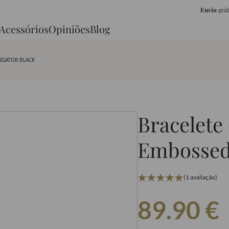
Envio
grá
Acessórios
Opiniões
Blog
LIGATOR BLACK
Bracelete
Embossed 
(1 avaliação)
89.90
€