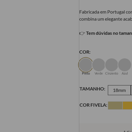
Fabricada em Portugal com
combina um elegante acaba
👉
Tem dúvidas no taman
COR:
Preto
Verde
Cinzento
Azul
TAMANHO:
18mm
COR FIVELA: