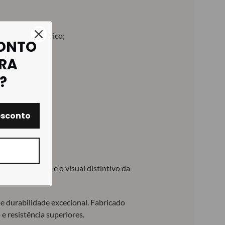
te e hipoalergénico;
CONTO
IRA
?
esconto
icar a textura e o visual distintivo da
e durabilidade excecional. Fabricado
 resistência superiores.