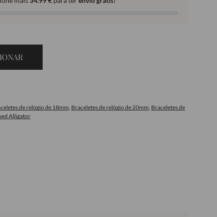
ione mais
34.99
€
para ter
envio grátis!
IONAR
celetes de relógio de 18mm
,
Braceletes de relógio de 20mm
,
Braceletes de
ed Alligator