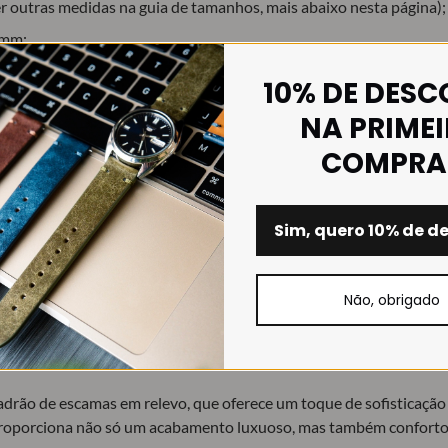
outras medidas na guia de tamanhos, mais abaixo nesta página);
6mm;
a qualidade com estampado estilo ‘alligator’. Forro antitranspiran
10% DE DES
NA PRIME
COMPRA
lho) ou Escovado (mate);
 e preto.
Sim, quero 10% de d
ilo ‘alligator’:
Não, obrigado
ilizado nos nossos produtos é meticulosamente trabalhado para repl
adrão de escamas em relevo, que oferece um toque de sofisticação 
 proporciona não só um acabamento luxuoso, mas também conforto e