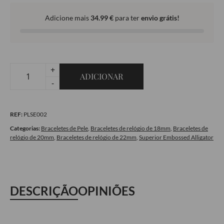
Adicione mais
34.99
€
para ter
envio grátis!
+
ADICIONAR
Quantidade
-
de
Bracelete
REF:
PLSE002
em
Pele
Categorias:
Braceletes de Pele
,
Braceletes de relógio de 18mm
,
Braceletes de
relógio de 20mm
,
Braceletes de relógio de 22mm
,
Superior Embossed Alligator
-
Superior
Embossed
Alligator
DESCRIÇÃO
OPINIÕES
Wine
Brown