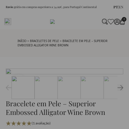
PT
|
EN
Envio
grátis em compras superiores a 34.99€, para Portugal Continental
0
INÍCIO
>
BRACELETES DE PELE
> BRACELETE EM PELE – SUPERIOR
EMBOSSED ALLIGATOR WINE BROWN
Bracelete em Pele – Superior
Embossed Alligator Wine Brown
(1 avaliação)