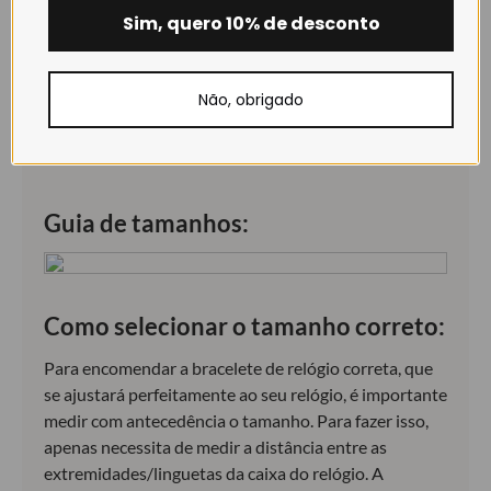
resistência superiores.
Sim, quero 10% de desconto
Não se trata de uma pele exótica, mas sim, de couro
de bovino, que resulta de resíduos/desperdícios da
Não, obrigado
indústria alimentar.
Guia de tamanhos:
Como selecionar o tamanho correto:
Para encomendar a bracelete de relógio correta, que
se ajustará perfeitamente ao seu relógio, é importante
medir com antecedência o tamanho. Para fazer isso,
apenas necessita de medir a distância entre as
extremidades/linguetas da caixa do relógio. A