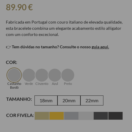
89.90
€
Fabricada em Portugal com couro italiano de elevada qualidade,
esta bracelete combina um elegante acabamento estilo alligator
com um conforto excecional.
👉
Tem dúvidas no tamanho? Consulte o nosso
guia aqui.
COR:
Castanho
Verde
Cinzento
Azul
Preto
Bordô
TAMANHO:
18mm
20mm
22mm
COR FIVELA: