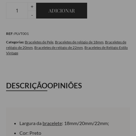
+
ADICIONAR
Quantidade
-
de
Bracelete
REF:
PLVT001
em
pele
Categorias:
Braceletes de Pele
,
Braceletes de relógio de 18mm
,
Braceletes de
relógio de 20mm
,
Braceletes de relógio de 22mm
,
Braceletes de Relógio Estilo
Estilo
Vintage
Vintage
-
Oil
Black
DESCRIÇÃO
OPINIÕES
Largura da
bracelete
: 18mm/20mm/22mm;
Cor: Preto