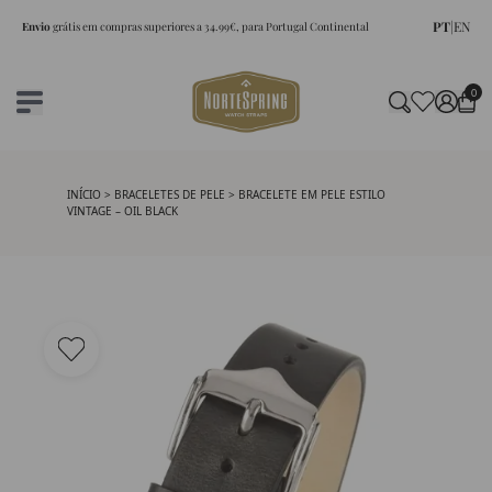
PT
|
EN
Envio
grátis em compras superiores a 34.99€, para Portugal Continental
0
INÍCIO
>
BRACELETES DE PELE
> BRACELETE EM PELE ESTILO
VINTAGE – OIL BLACK