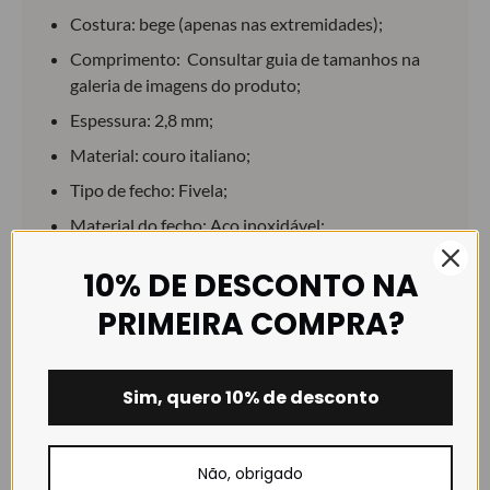
Costura: bege (apenas nas extremidades);
Comprimento: Consultar guia de tamanhos na
galeria de imagens do produto;
Espessura: 2,8 mm;
Material: couro italiano;
Tipo de fecho: Fivela;
Material do fecho: Aço inoxidável;
Acabamento do fecho: Brilho.
10% DE DESCONTO NA
PRIMEIRA COMPRA?
Por favor, tome nota de que esta bracelete de relógio
pretender dar uma aparência “estilo vintage”, i.e., mais
Sim, quero 10% de desconto
antigo, e por essa razão o couro da bracelete deverá
sofrer alterações e rachar com o desgaste da mesma.
Não, obrigado