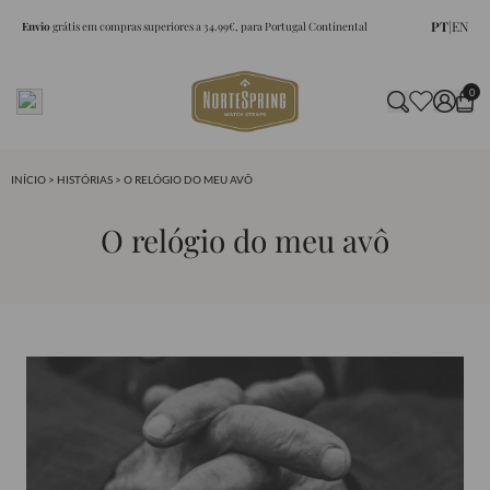
PT
|
EN
Envio
grátis em compras superiores a 34.99€, para Portugal Continental
0
INÍCIO
>
HISTÓRIAS
> O RELÓGIO DO MEU AVÔ
O relógio do meu avô