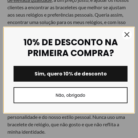
clientes a encontrar as braceletes que melhor se ajustam
aos seus relógios e preferências pessoais. Queria assim,
encontrar uma solução para os meus relógios, e com isso
ajudar também outras pessoas que sentem a mesma
dificuldade.
10% DE DESCONTO NA
Hoje em dia, sinto que o relógio do meu avô é um
PRIMEIRA COMPRA?
privilegiado, sempre que penso numa coleção de
braceletes nova, e que combine também com o relógio,
tenho logo vontade de trocar a bracelete e dar ao relógio
Sim, quero 10% de desconto
uma nova vida.
Não, obrigado
Para concluir (porque o texto já vai longo)
Hoje acredito que o relógio é uma extensão da nossa
personalidade e do nosso estilo pessoal. Nunca uso uma
bracelete de relógio, que não gosto e que não reflita a
minha identidade.