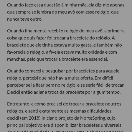
Quando faço essa questão à minha mãe, ela diz-me apenas
que sempre se lembra do meu avô com esse relógio, que
nunca teve outro.
Quando finalmente recebi o relógio do meu avô, a primeira
coisa que quis fazer foi trocar a
bracelete do relógio
. A
bracelete que ele tinha estava muito gasta, e também não
favorecia o relógio, a fivela estava muito oxidada e com
manchas, pelo que trocar a bracelete era essencial.
Quando comecei a pesquisar por braceletes para aquele
relógio, percebi que não havia muita oferta. Era difícil
perceber se ia ficar bem no relógio, e se seria fácil de trocar.
Decidi então adiar a troca da bracelete por algum tempo.
Entretanto, e como precisei de trocar a bracelete noutros
relógios, e senti exatamente as mesmas dificuldades,
decidi (em 2018) iniciar o projeto da
NorteSpring
, cujo
principal objetivo era disponibilizar
braceletes universais
de elevada qualidade
, a um preço justo, e ajudar os nossos