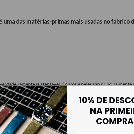
 é uma das matérias-primas mais usadas no fabrico d
rdadeiramente sustentável. Couros e peles são principalmente u
10% DE DES
aneamente natural e duradouro – o couro é único na sua sua capac
NA PRIME
iedades diferentes e os muitos processos produtivos, desenvolvid
COMPRA