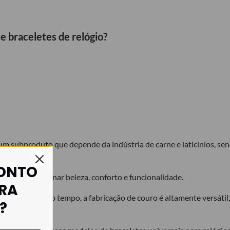
e braceletes de relógio?
m subproduto que depende da indústria de carne e laticínios, se
CONTO
idade de combinar beleza, conforto e funcionalidade.
IRA
os ao longo do tempo, a fabricação de couro é altamente versátil
?