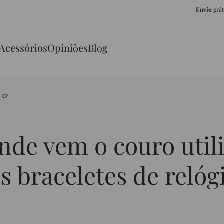
Envio
grá
Acessórios
Opiniões
Blog
IO?
nde vem o couro util
s braceletes de relóg