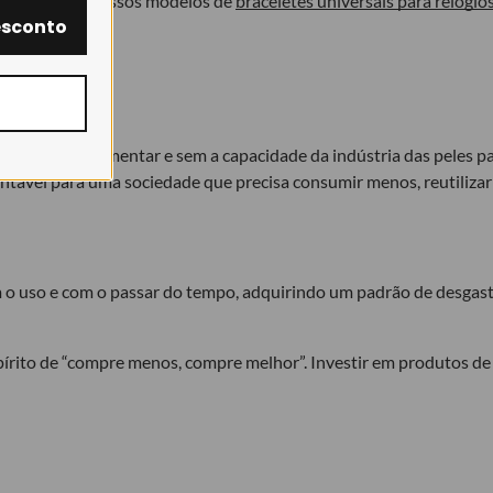
de alguns dos nossos modelos de
braceletes universais para relógios
esconto
 indústria alimentar e sem a capacidade da indústria das peles p
tável para uma sociedade que precisa consumir menos, reutilizar m
m o uso e com o passar do tempo, adquirindo um padrão de desgaste
rito de “compre menos, compre melhor”. Investir em produtos de 