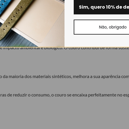
em os principais benefícios da utilização de couro, na produção 
Sim, quero 10% de d
Não, obrigado
 milhões de couros bovinos a cada ano. Estes são um subproduto da
 impacto ambiental e biológico. O couro contribui de forma susten
o da maioria dos materiais sintéticos, melhora a sua aparência co
 de reduzir o consumo, o couro se encaixa perfeitamente no espí