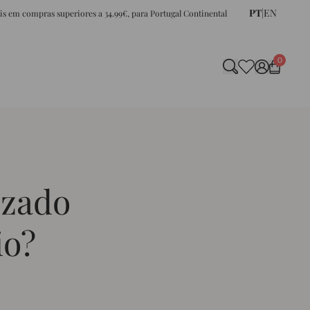
PT
|
EN
tis em compras superiores a 34.99€, para Portugal Continental
0
izado
io?