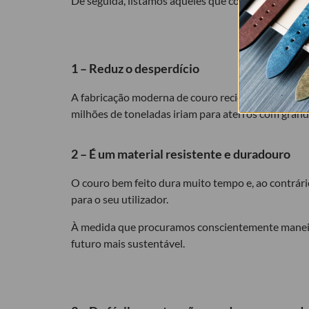
De seguida, listamos aqueles que consideramos ser
1 – Reduz o desperdício
A fabricação moderna de couro recicla mais de 270
milhões de toneladas iriam para aterros com grande
2 – É um material resistente e duradouro
O couro bem feito dura muito tempo e, ao contrári
para o seu utilizador.
À medida que procuramos conscientemente maneiras
futuro mais sustentável.