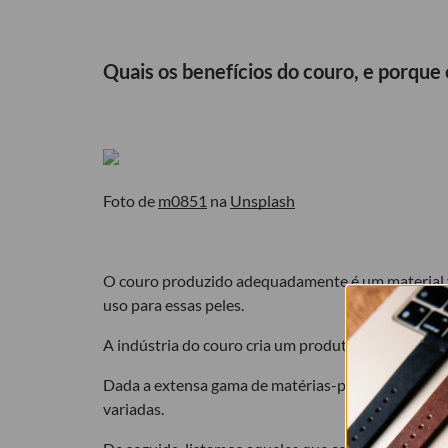
Quais os benefícios do couro, e porque
Foto de
m0851
na
Unsplash
O couro produzido adequadamente é um material ve
uso para essas peles.
A indústria do couro cria um produto que é simult
Dada a extensa gama de matérias-primas com propr
variadas.