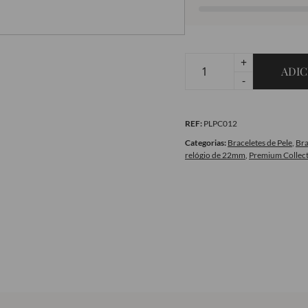
+
ADIC
Quantidade
-
de
Bracelete
REF:
PLPC012
em
Pele
Categorias:
Braceletes de Pele
,
Bra
relógio de 22mm
,
Premium Collec
Premium
Croco
Green-
White