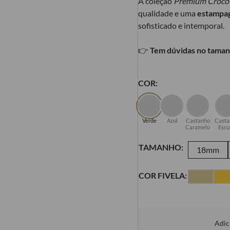
A coleção
Premium Croco
qualidade e uma
estampag
sofisticado e intemporal.
👉
Tem dúvidas no taman
COR:
Verde
Azul
Castanho
Casta
Caramelo
Escu
TAMANHO:
18mm
COR FIVELA:
Adic