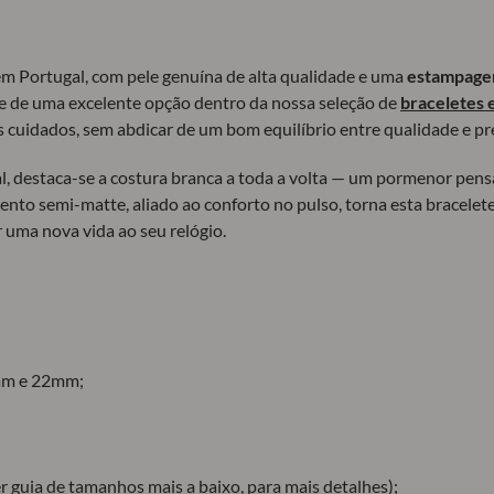
em Portugal, com pele genuína de alta qualidade e uma
estampagem
-se de uma excelente opção dentro da nossa seleção de
braceletes 
cuidados, sem abdicar de um bom equilíbrio entre qualidade e pr
l, destaca-se a costura branca a toda a volta — um pormenor pensa
nto semi-matte, aliado ao conforto no pulso, torna esta bracelete i
 uma nova vida ao seu relógio.
m e 22mm;
uia de tamanhos mais a baixo, para mais detalhes);