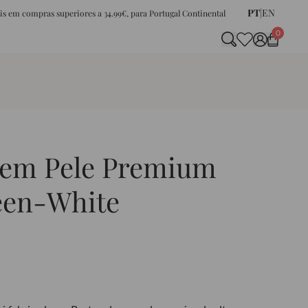
PT
|
EN
tis em compras superiores a 34.99€, para Portugal Continental
0
 em Pele Premium
een-White