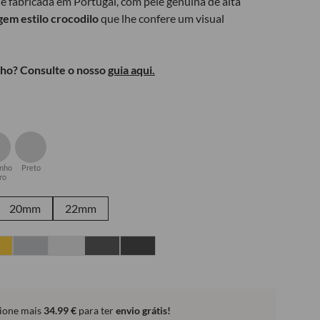
é fabricada em Portugal, com pele genuína de alta
em estilo crocodilo
que lhe confere um visual
ho? Consulte o nosso
guia aqui.
nho
Preto
ro
20mm
22mm
ione mais
34.99
€
para ter
envio grátis!