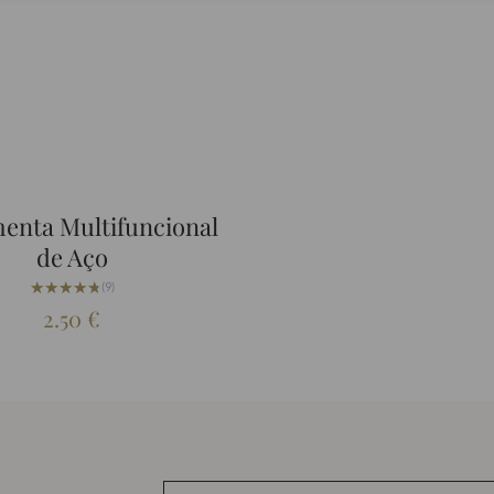
enta Multifuncional
de Aço
★★★★★
★★★★★
(9)
2.50
€