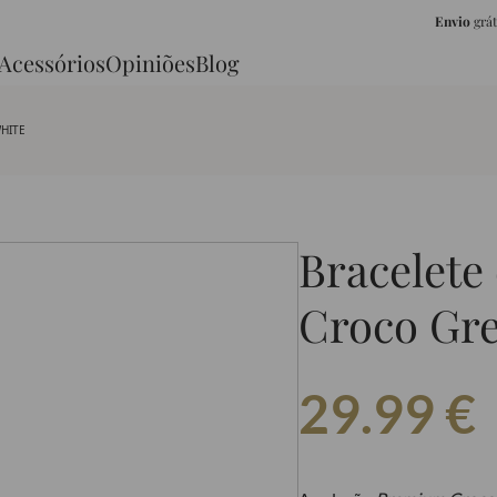
Envio
grá
Acessórios
Opiniões
Blog
HITE
Bracelete
Croco Gr
29.99
€