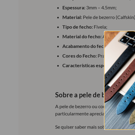
Espessura:
3mm – 4.5mm;
Material:
Pele de bezerro (Calfskin)
Tipo de fecho:
Fivela;
Material do fecho:
Aço inoxidável;
Acabamento do fecho:
Polido (bri
Cores do Fecho:
Prateado, dourado
Características especiais:
molas de 
Sobre a pele de bezerro (Ca
A pele de bezerro ou couro de bezerro
particularmente apreciada devido à su
Se quiser saber mais sobre a origem do 