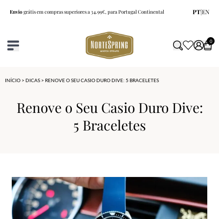
PT
|
EN
Envio
grátis em compras superiores a 34.99€, para Portugal Continental
0
INÍCIO
>
DICAS
> RENOVE O SEU CASIO DURO DIVE: 5 BRACELETES
Renove o Seu Casio Duro Dive:
5 Braceletes