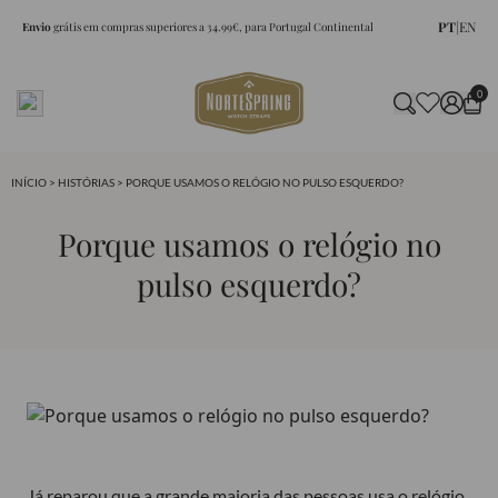
PT
|
EN
Envio
grátis em compras superiores a 34.99€, para Portugal Continental
0
INÍCIO
>
HISTÓRIAS
> PORQUE USAMOS O RELÓGIO NO PULSO ESQUERDO?
Porque usamos o relógio no
pulso esquerdo?
Já reparou que a grande maioria das pessoas usa o relógio