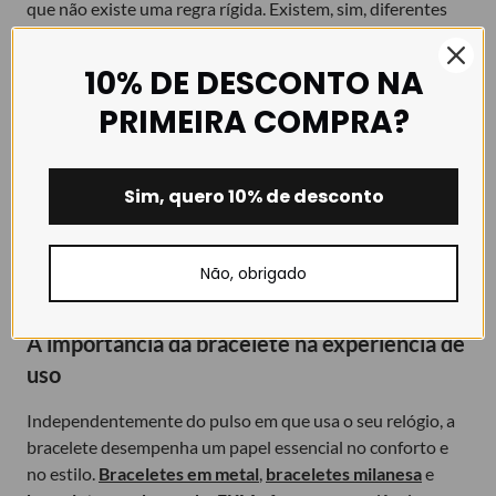
que não existe uma regra rígida. Existem, sim, diferentes
soluções para diferentes preferências e rotinas.
10% DE DESCONTO NA
Não existe uma regra obrigatória
PRIMEIRA COMPRA?
No final de contas, usar o relógio no pulso esquerdo ou
direito é uma escolha pessoal. Existe uma convenção,
Sim, quero 10% de desconto
baseada na ergonomia, na história e no design dos
relógios, mas o conforto deve estar sempre em primeiro
lugar. O relógio deve adaptar-se ao seu estilo de vida,
Não, obrigado
nunca o contrário.
A importância da bracelete na experiência de
uso
Independentemente do pulso em que usa o seu relógio, a
bracelete desempenha um papel essencial no conforto e
no estilo.
Braceletes em metal
,
braceletes milanesa
e