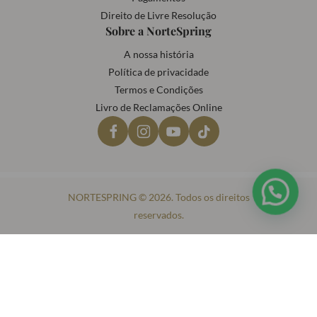
Direito de Livre Resolução
Sobre a NorteSpring
A nossa história
Política de privacidade
Termos e Condições
Livro de Reclamações Online
NORTESPRING © 2026. Todos os direitos
reservados.