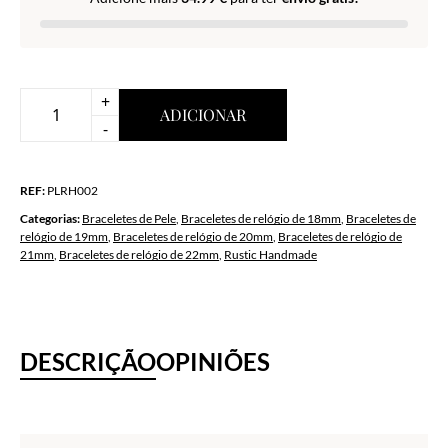
+
ADICIONAR
Quantidade
-
de
Rustic
REF:
PLRH002
Handmade
Cream
Categorias:
Braceletes de Pele
,
Braceletes de relógio de 18mm
,
Braceletes de
relógio de 19mm
,
Braceletes de relógio de 20mm
,
Braceletes de relógio de
Brown
21mm
,
Braceletes de relógio de 22mm
,
Rustic Handmade
DESCRIÇÃO
OPINIÕES