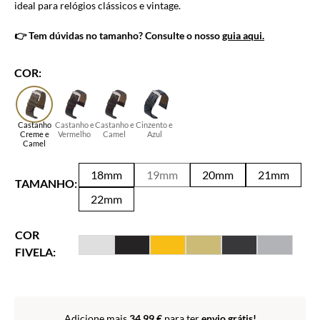
ideal para relógios clássicos e vintage.
👉 Tem dúvidas no tamanho? Consulte o nosso
guia aqui.
COR:
Castanho
Castanho e
Castanho e
Cinzento e
Creme e
Vermelho
Camel
Azul
Camel
18mm
19mm
20mm
21mm
TAMANHO:
22mm
COR
FIVELA:
Adicione mais
34.99
€
para ter
envio grátis!