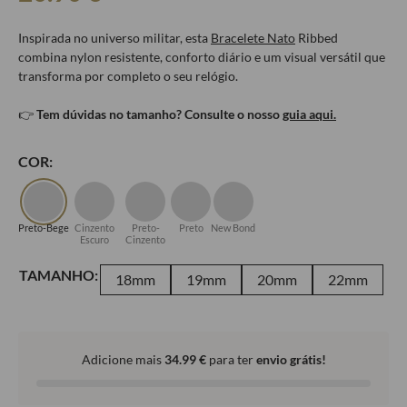
Inspirada no universo militar, esta
Bracelete Nato
Ribbed
combina nylon resistente, conforto diário e um visual versátil que
transforma por completo o seu relógio.
👉
Tem dúvidas no tamanho? Consulte o nosso
guia aqui.
COR:
Preto-Bege
Cinzento
Preto-
Preto
New Bond
Escuro
Cinzento
TAMANHO:
18mm
19mm
20mm
22mm
Adicione mais
34.99
€
para ter
envio grátis!