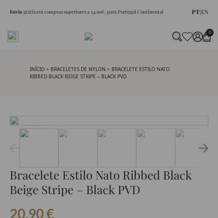
PT
|
EN
Envio
grátis em compras superiores a 34.99€, para Portugal Continental
0
INÍCIO
>
BRACELETES DE NYLON
> BRACELETE ESTILO NATO
RIBBED BLACK BEIGE STRIPE – BLACK PVD
Bracelete Estilo Nato Ribbed Black
Beige Stripe – Black PVD
20.90
€