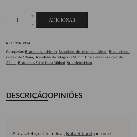
+
ADICIONAR
Quantidade
-
de
Bracelete
REF:
NSRB014
Estilo
Nato
Categorias:
Braceletes de Nylon
,
Braceletes de relógio de 18mm
,
Braceletes de
relógio de 19mm
,
Braceletes de relógio de 20mm
,
Braceletes de relógio de
Ribbed
22mm
,
Braceletes Estilo Nato Ribbed
,
Braceletes Nato
Black
Beige
Stripe
-
DESCRIÇÃO
OPINIÕES
Black
PVD
A bracelete, estilo militar,
Nato Ribbed
, permite