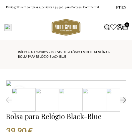
PT
|
EN
Envio
grátis em compras superiores a 34.99€, para Portugal Continental
0
INÍCIO
>
ACESSÓRIOS
>
BOLSAS DE RELÓGIO EM PELE GENUÍNA
>
BOLSA PARA RELÓGIO BLACK-BLUE
Bolsa para Relógio Black-Blue
39.90
€