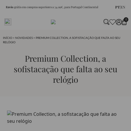
PT
|
EN
Envio
grátis em compras superiores a 34.99€, para Portugal Continental
0
INÍCIO
>
NOVIDADES
> PREMIUM COLLECTION, A SOFISTACAÇÃO QUE FALTA AO SEU
RELÓGIO
Premium Collection, a
sofistacação que falta ao seu
relógio