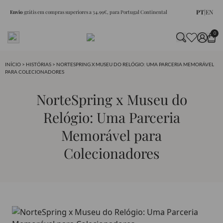
PT
|
EN
Envio
grátis em compras superiores a 34.99€, para Portugal Continental
0
INÍCIO
>
HISTÓRIAS
> NORTESPRING X MUSEU DO RELÓGIO: UMA PARCERIA MEMORÁVEL
PARA COLECIONADORES
NorteSpring x Museu do
Relógio: Uma Parceria
Memorável para
Colecionadores