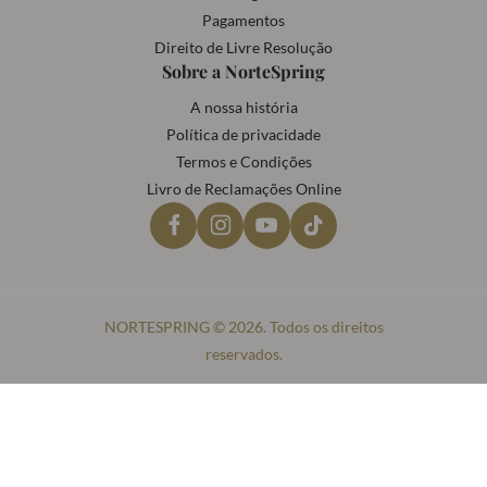
Pagamentos
Direito de Livre Resolução
Sobre a NorteSpring
A nossa história
Política de privacidade
Termos e Condições
Livro de Reclamações Online
NORTESPRING © 2026. Todos os direitos
reservados.