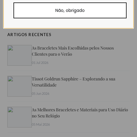
PARTILHAR
Não, obrigado
ARTIGOS RECENTES
As Braceletes Mais Escolhidas pelos Nossos
Clientes para o Verão
01 Jul 2026
Tissot Goldrun Sapphire – Explorando a sua
Versatilidade
05 Jun 2026
As Melhores Braceletes e Materiais para Uso Diário
no Seu Relógio
05 Mai 2026