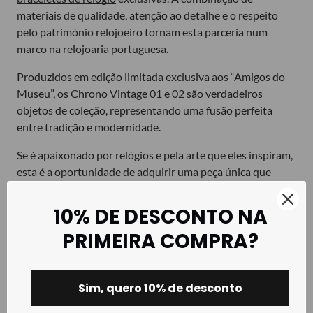
materiais de qualidade, atenção ao detalhe e o respeito
pelo património relojoeiro tornam esta parceria num
marco na relojoaria portuguesa.
Produzidos em edição limitada exclusiva aos “Amigos do
Museu”, os Chrono Vintage 01 e 02 são verdadeiros
objetos de coleção, representando uma fusão perfeita
entre tradição e modernidade.
Se é apaixonado por relógios e pela arte que eles inspiram,
esta é a oportunidade de adquirir uma peça única que
eterniza o legado da relojoaria nacional.
10% DE DESCONTO NA
Visite o website do Museu do Relógio, para mais
informações sobres estes dois relógios:
PRIMEIRA COMPRA?
museudorelogio.com
Sim, quero 10% de desconto