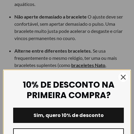
aquáticos.
Não aperte demasiado a bracelete
O ajuste deve ser
confortável, sem apertar demasiado o pulso. Uma
bracelete muito justa pode acelerar o desgaste e criar
vincos permanentes no couro.
Alterne entre diferentes braceletes.
Se usa
frequentemente o mesmo relógio, ter uma ou mais
braceletes suplentes (como
braceletes Nato
,
braceletes de borracha FKM
ou
braceletes de metal
)
pode prolongar significativamente a vida útil da sua
10% DE DESCONTO NA
bracelete de pele.
PRIMEIRA COMPRA?
Armazene corretamente a bracelete.
Quando não
estiver a usar o relógio, guarde-o num local seco e
fresco, idealmente dentro de uma
caixa para relógios
Sim, quero 10% de desconto
ou de uma
bolsa protetora
.
Evite exposição prolongada ao sol.
A luz solar direta