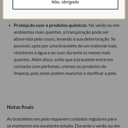
Não, obrigado
pode desbotar a cor da pele e torná-la mais frágil ao
longo do tempo.
Proteja do suor e produtos químicos.
No verão ou em
ambientes mais quentes, a transpiração pode ser
absorvida pelo couro, levando à sua deterioração. Se
possível, opte por uma bracelete de um material mais
resistente à água e ao suor durante os meses mais
quentes. Além disso, evite que a bracelete entre em
contacto com perfumes, cremes ou produtos de
limpeza, pois estes podem manchar e danificar a pele.
Notas finais
As braceletes em pele requerem cuidados regulares para
se manterem em excelente estado. Durante o verão ou em