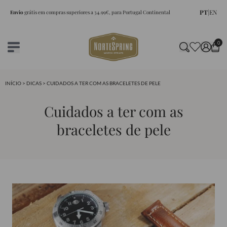
PT
|
EN
Envio
grátis em compras superiores a 34.99€, para Portugal Continental
0
INÍCIO
>
DICAS
> CUIDADOS A TER COM AS BRACELETES DE PELE
Cuidados a ter com as
braceletes de pele