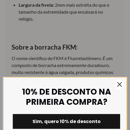
Largura da fivela:
2mm mais estreita do que o
tamanho da extremidade que encaixará no
relógio.
Sobre a borracha FKM:
O nome científico de FKM é Fluorelastômero. É um
composto de borracha extremamente duradouro,
muito resistente à água salgada, produtos químicos
agressivos e temperaturas extremas (-45°C a 300°C).
É a escolha perfeita para uma bracelete de borracha,
10% DE DESCONTO NA
concebida para se ajustar aos relógios mais
PRIMEIRA COMPRA?
resistentes e ao mesmo tempo tem design muito
elegante.
Sim, quero 10% de desconto