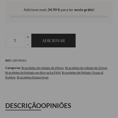
Adicione mais
34.99
€
para ter
envio grátis!
+
ADICIONAR
Quantidade
-
de
Bracelete
REF:
QRTR001
de
Relógio
Categorias:
Braceletes de relógio de 20mm
,
Braceletes de relógio de 22mm
,
Braceletes de Relógio em Borracha FKM
,
Braceletes de Relógio Tropical
Tropical
Rubber
,
Braceletes Desportivas
Rubber
Black
DESCRIÇÃO
OPINIÕES