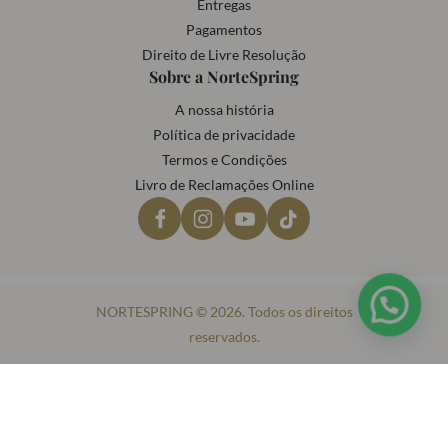
Entregas
Pagamentos
Direito de Livre Resolução
Sobre a NorteSpring
A nossa história
Política de privacidade
Termos e Condições
Livro de Reclamações Online
NORTESPRING © 2026. Todos os direitos
reservados.