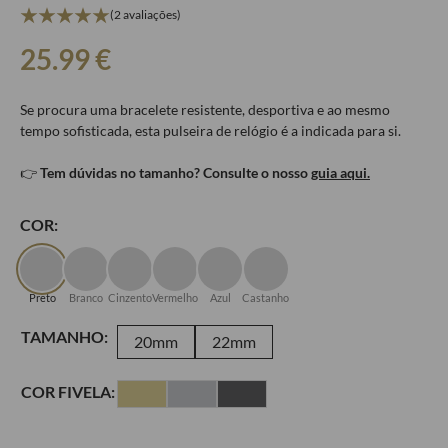
(2 avaliações)
25.99
€
Se procura uma bracelete resistente, desportiva e ao mesmo
tempo sofisticada, esta pulseira de relógio é a indicada para si.
👉
Tem dúvidas no tamanho? Consulte o nosso
guia aqui.
COR:
Preto
Branco
Cinzento
Vermelho
Azul
Castanho
TAMANHO:
20mm
22mm
COR FIVELA: