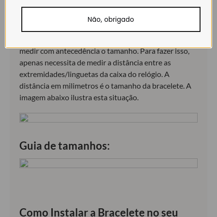
Como escolher o tamanho correto:
Não, obrigado
Para encomendar a bracelete de relógio correta, que
se ajustará perfeitamente ao seu relógio, é importante
medir com antecedência o tamanho. Para fazer isso,
apenas necessita de medir a distância entre as
extremidades/linguetas da caixa do relógio. A
distância em milimetros é o tamanho da bracelete. A
imagem abaixo ilustra esta situação.
Guia de tamanhos:
Como Instalar a Bracelete no seu