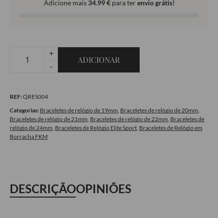
Adicione mais
34.99
€
para ter
envio grátis!
+
ADICIONAR
Quantidade
-
de
Bracelete
REF:
QRES004
de
Relógio
Categorias:
Braceletes de relógio de 19mm
,
Braceletes de relógio de 20mm
,
Braceletes de relógio de 21mm
,
Braceletes de relógio de 22mm
,
Braceletes de
Elite
relógio de 24mm
,
Braceletes de Relógio Elite Sport
,
Braceletes de Relógio em
Sport
Borracha FKM
Red
DESCRIÇÃO
OPINIÕES