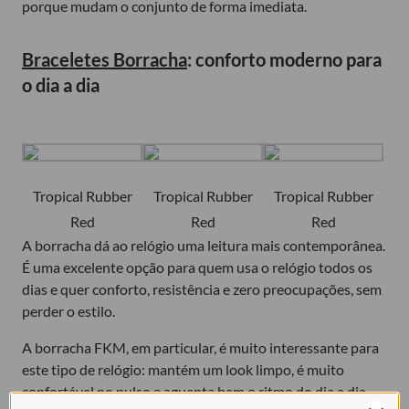
porque mudam o conjunto de forma imediata.
Braceletes Borracha
: conforto moderno para
o dia a dia
Tropical Rubber
Tropical Rubber
Tropical Rubber
Red
Red
Red
A borracha dá ao relógio uma leitura mais contemporânea.
É uma excelente opção para quem usa o relógio todos os
dias e quer conforto, resistência e zero preocupações, sem
perder o estilo.
A borracha FKM, em particular, é muito interessante para
este tipo de relógio: mantém um look limpo, é muito
confortável no pulso e aguenta bem o ritmo do dia a dia.