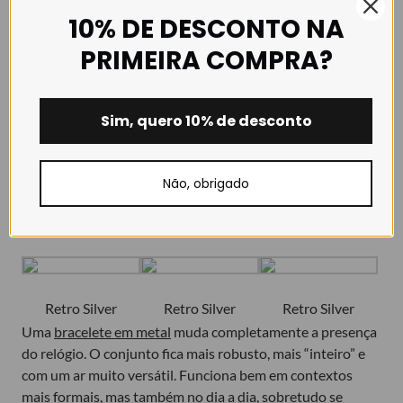
Para quem quer “pegar no relógio e sair”, é uma escolha
10% DE DESCONTO NA
que faz todo o sentido.
PRIMEIRA COMPRA?
Braceletes em Metal
: presença, robustez e
um visual mais sólido
Sim, quero 10% de desconto
Não, obrigado
Milanesa Silver
Milanesa Silver
Milanesa Silver
Retro Silver
Retro Silver
Retro Silver
Uma
bracelete em metal
muda completamente a presença
do relógio. O conjunto fica mais robusto, mais “inteiro” e
com um ar muito versátil. Funciona bem em contextos
mais formais, mas também no dia a dia, sobretudo se