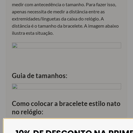
medir com antecedência o tamanho. Para fazer isso,
apenas necessita de medir a distância entre as
extremidades/linguetas da caixa do relógio. A
distância é o tamanho da bracelete. A imagem abaixo
ilustra esta situação.
Guia de tamanhos:
Como colocar a bracelete estilo nato
no relógio: