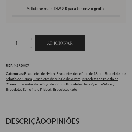
Adicione mais
34.99
€
para ter
envio grátis!
+
ADICIONAR
Quantidade
-
de
Conjunto
REF:
NSRB007
Nato
Ribbed
Categorias:
Braceletes de Nylon
,
Braceletes de relógio de 18mm
,
Braceletes de
relógio de 19mm
,
Braceletes de relógio de 20mm
,
Braceletes de relógio de
à
21mm
,
Braceletes de relógio de 22mm
,
Braceletes de relógio de 24mm
,
Escolha
Braceletes Estilo Nato Ribbed
,
Braceletes Nato
DESCRIÇÃO
OPINIÕES