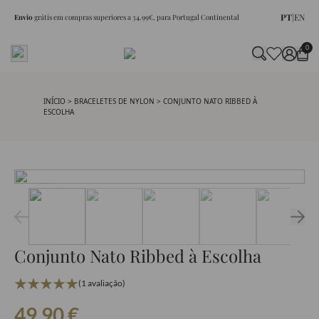
PT
|
EN
Envio
grátis em compras superiores a 34.99€, para Portugal Continental
0
INÍCIO
>
BRACELETES DE NYLON
> CONJUNTO NATO RIBBED À
ESCOLHA
Conjunto Nato Ribbed à Escolha
(1 avaliação)
49.90
€