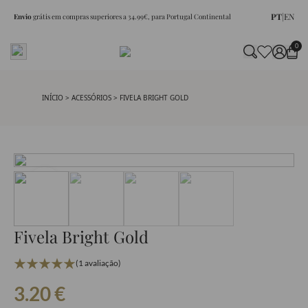
PT
|
EN
Envio
grátis em compras superiores a 34.99€, para Portugal Continental
0
INÍCIO
>
ACESSÓRIOS
> FIVELA BRIGHT GOLD
Fivela Bright Gold
(1 avaliação)
3.20
€