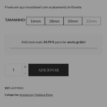
Fivela em aço inoxidável com acabamento brilhante.
TAMANHO:
16mm
18mm
20mm
22mm
Adicione mais
34.99
€
para ter
envio grátis!
+
ADICIONAR
Quantidade
-
de
Fivela
REF:
ACFP003
Bright
Gold
Categorias:
Acessórios
,
Fivelas & Pinos