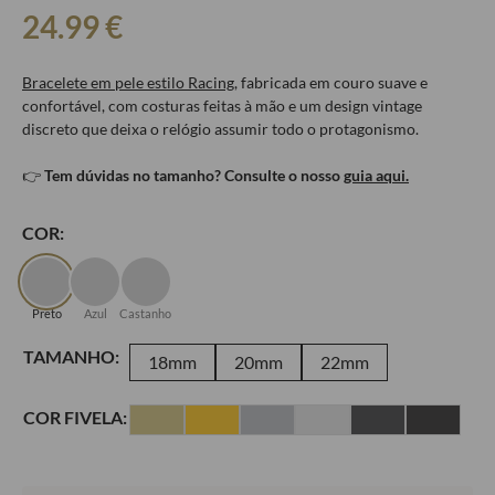
24.99
€
Bracelete em pele estilo Racing
, fabricada em couro suave e
confortável, com costuras feitas à mão e um design vintage
discreto que deixa o relógio assumir todo o protagonismo.
👉
Tem dúvidas no tamanho? Consulte o nosso
guia aqui.
COR:
Preto
Azul
Castanho
TAMANHO:
18mm
20mm
22mm
COR FIVELA: