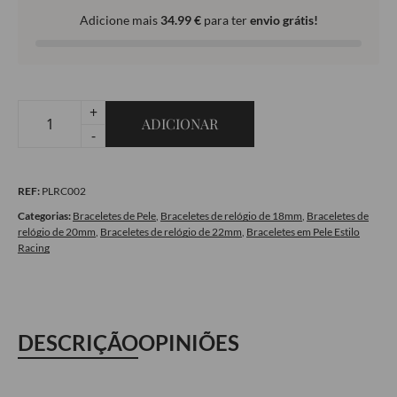
Adicione mais
34.99
€
para ter
envio grátis!
+
ADICIONAR
Quantidade
-
de
Bracelete
REF:
PLRC002
em
pele
Categorias:
Braceletes de Pele
,
Braceletes de relógio de 18mm
,
Braceletes de
relógio de 20mm
,
Braceletes de relógio de 22mm
,
Braceletes em Pele Estilo
Estilo
Racing
Racing
-
Black
DESCRIÇÃO
OPINIÕES