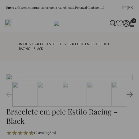
PT
|
EN
Envio
grátis em compras superiores a 34.99€, para Portugal Continental
0
INÍCIO
>
BRACELETES DE PELE
> BRACELETE EM PELE ESTILO
RACING – BLACK
Bracelete em pele Estilo Racing –
Black
(2 avaliações)