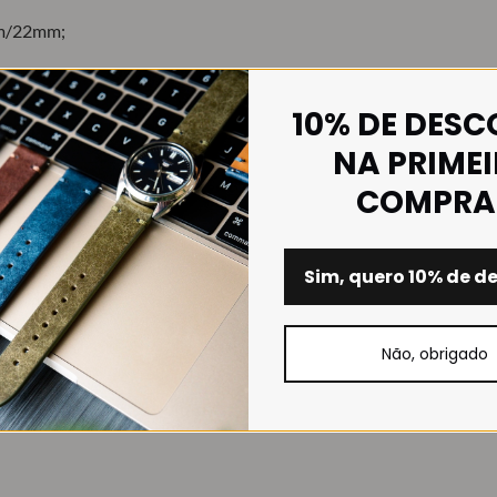
/22mm;
10% DE DES
guia de tamanhos mais a baixo, para mais detalhes);
NA PRIME
COMPRA
uro de vitelo);
Sim, quero 10% de d
lho) ou Escovado (mate);
Não, obrigado
 e preto;
 asa-rápida já instaladas na bracelete (sistema quick-release)