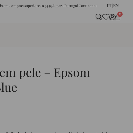
PT
|
EN
tis em compras superiores a 34.99€, para Portugal Continental
0
 em pele – Epsom
Blue