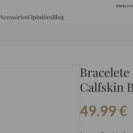
Envio
grá
Acessórios
Opiniões
Blog
Bracelete
Calfskin 
49.99
€