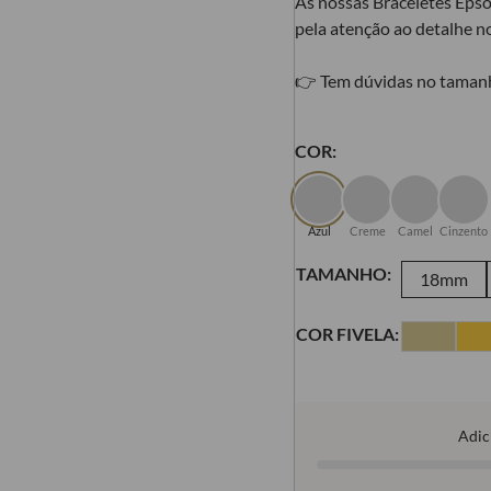
As nossas Braceletes Epso
pela atenção ao detalhe no
👉 Tem dúvidas no taman
COR:
Azul
Creme
Camel
Cinzento
TAMANHO:
18mm
COR FIVELA:
Adic