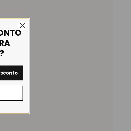
CONTO
IRA
?
esconto