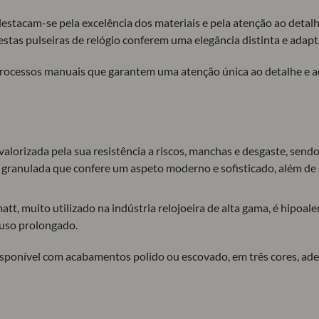
estacam-se pela excelência dos materiais e pela atenção ao detal
estas pulseiras de relógio conferem uma elegância distinta e adap
processos manuais que garantem uma atenção única ao detalhe e 
é valorizada pela sua resistência a riscos, manchas e desgaste, se
 granulada que confere um aspeto moderno e sofisticado, além de s
tt, muito utilizado na indústria relojoeira de alta gama, é hipoale
uso prolongado.
á disponível com acabamentos polido ou escovado, em três cores, ad