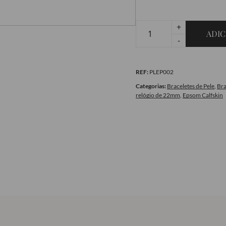
+
ADIC
Quantidade
-
de
Bracelete
REF:
PLEP002
em
pele
Categorias:
Braceletes de Pele
,
Bra
relógio de 22mm
,
Epsom Calfskin
-
Epsom
Calfskin
Blue