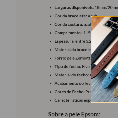
Larguras disponíveis:
18mm/20mm
Cor da bracelete:
Azul;
Cor da costura:
azul claro;
Comprimento:
115mm + 75mm (ver 
Espessura:
entre 3,2mm e 3,5mm;
Material da bracelete:
Calfskin (co
Forro:
pele Zermatt;
Tipo de fecho:
Fivela;
Material do fecho:
Aço inoxidável;
Acabamento do fecho:
Polido (bri
Cores do Fecho:
Prateado, dourado
Características especiais:
molas de
Sobre a pele Epsom: