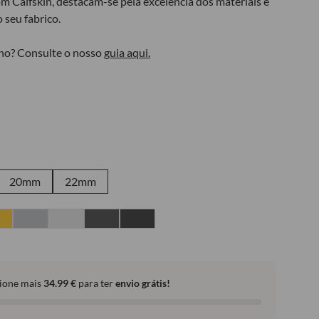
m Calfskin, destacam-se pela excelência dos materiais e
 seu fabrico.
ho? Consulte o nosso
guia aqui.
20mm
22mm
ione mais
34.99
€
para ter
envio grátis!