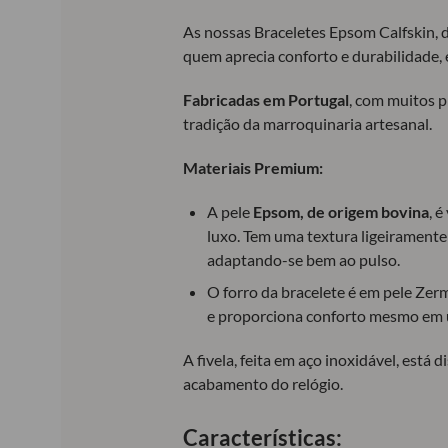
As nossas Braceletes Epsom Calfskin, d
quem aprecia conforto e durabilidade, 
Fabricadas em Portugal
, com muitos 
tradição da marroquinaria artesanal.
Materiais Premium:
A pele
Epsom, de origem bovina
, 
luxo. Tem uma textura ligeiramente
adaptando-se bem ao pulso.
O forro da bracelete é em pele Zerma
e proporciona conforto mesmo em 
A fivela, feita em aço inoxidável, est
acabamento do relógio.
Características: