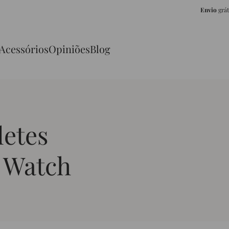
Envio
grá
Acessórios
Opiniões
Blog
letes
 Watch