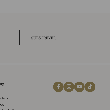
SUBSCREVER
ing
cidade
ões