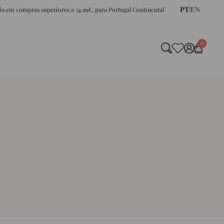
PT
|
EN
tis em compras superiores a 34.99€, para Portugal Continental
0