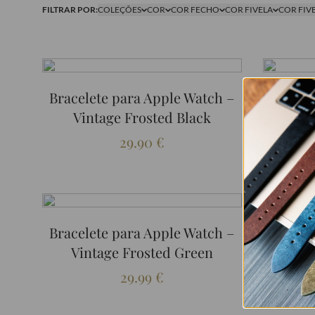
FILTRAR POR:
COLEÇÕES
COR
COR FECHO
COR FIVELA
COR FIV
Bracelete para Apple Watch –
Bracel
Vintage Frosted Black
Vi
29.90
€
Bracelete para Apple Watch –
Vintage Frosted Green
29.99
€