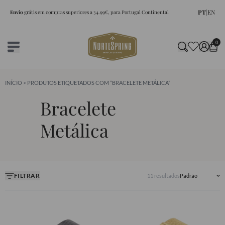
PT
|
EN
Envio
grátis em compras superiores a 34.99€, para Portugal Continental
0
INÍCIO
> PRODUTOS ETIQUETADOS COM “BRACELETE METÁLICA”
Bracelete
Metálica
FILTRAR
11 resultados