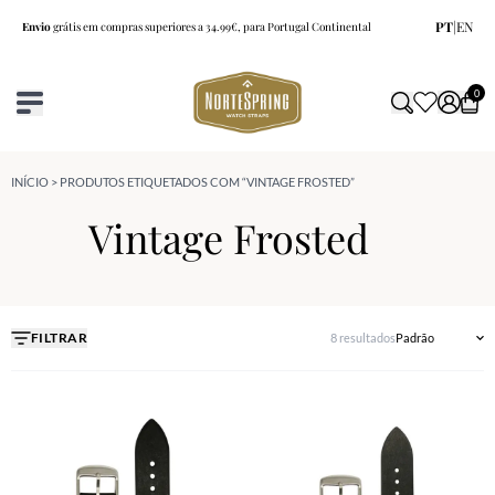
PT
|
EN
Envio
grátis em compras superiores a 34.99€, para Portugal Continental
0
INÍCIO
> PRODUTOS ETIQUETADOS COM “VINTAGE FROSTED”
Vintage Frosted
FILTRAR
8 resultados